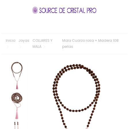
Inicio
Joyas
COLLARES Y
Mala Cuarzo rosa + Madera 108
MALA
perlas