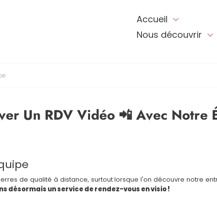
Accueil

Nous découvrir

pe
ver Un RDV Vidéo 📲 Avec Notre 
équipe
ierres de qualité à distance, surtout lorsque l'on découvre notre ent
s désormais un service de rendez-vous en visio !