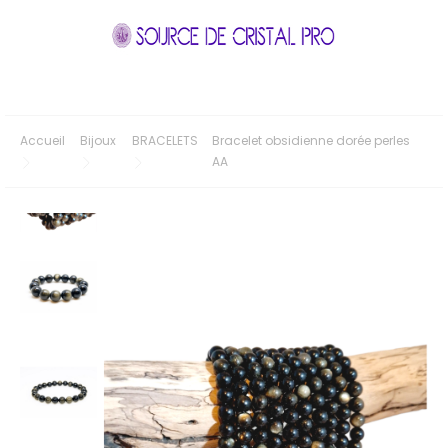
Accueil
Bijoux
BRACELETS
Bracelet obsidienne dorée perles
AA