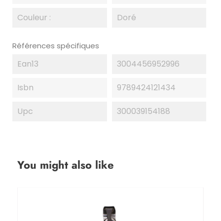
Couleur :
Doré
Références spécifiques
Ean13
3004456952996
Isbn
9789424121434
Upc
300039154188
You might also like